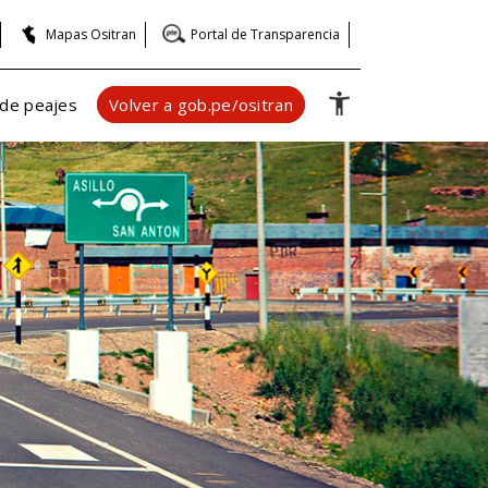
Mapas Ositran
Portal de Transparencia
 de peajes
Volver a gob.pe/ositran