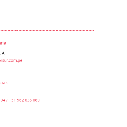
ria
 A.
ersur.com.pe
cias
604 / +51
962 636 068