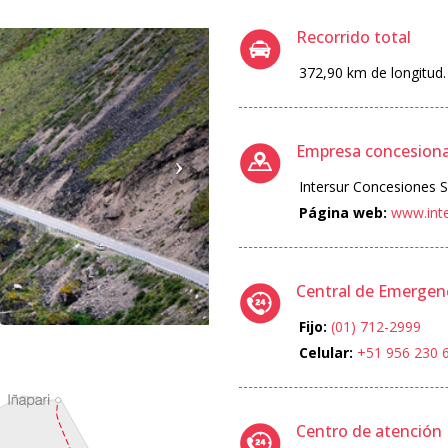
Recorrido total
372,90 km de longitud.
Empresa concesiona
Intersur Concesiones S.
Página web:
www.int
Central de Emergen
Fijo:
(01) 712-2999
Celular:
+51 956 230 
Centro de atención