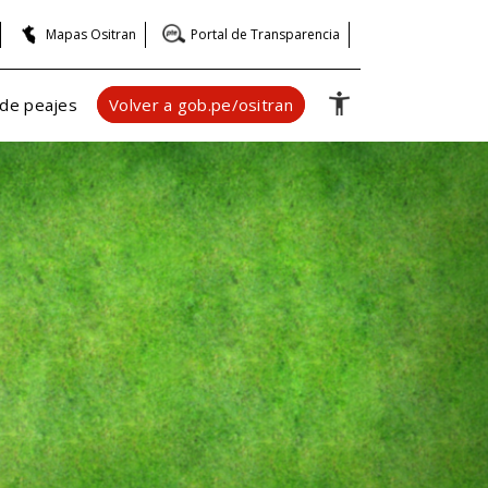
Mapas Ositran
Portal de Transparencia
 de peajes
Volver a gob.pe/ositran